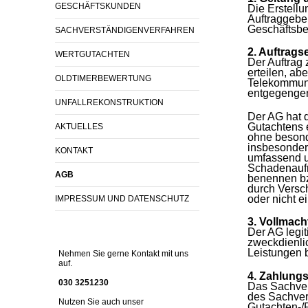
GESCHÄFTSKUNDEN
Die Erstell
Auftraggeber
Geschäftsb
SACHVERSTÄNDIGENVERFAHREN
2. Auftrags
WERTGUTACHTEN
Der Auftrag 
erteilen, ab
OLDTIMERBEWERTUNG
Telekommuni
entgegengen
UNFALLREKONSTRUKTION
Der AG hat 
Gutachtens e
AKTUELLES
ohne besond
insbesonde
KONTAKT
umfassend u
Schadenaufn
AGB
benennen bz
durch Versc
oder nicht 
IMPRESSUM UND DATENSCHUTZ
3. Vollmach
Der AG legit
zweckdienli
Leistungen 
Nehmen Sie gerne Kontakt mit uns
auf.
4. Zahlung
030 3251230
Das Sachver
des Sachvers
Nutzen Sie auch unser
Gutachten-