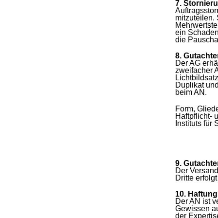
7. Stornier
Auftragsstor
mitzuteilen.
Mehrwertsteu
ein Schaden 
die Pauscha
8. Gutachte
Der AG erhäl
zweifacher A
Lichtbildsat
Duplikat und
beim AN.
Form, Gliede
Haftpflicht
Instituts fü
9. Gutacht
Der Versand
Dritte erfolg
10. Haftung
Der AN ist v
Gewissen au
der Expertis