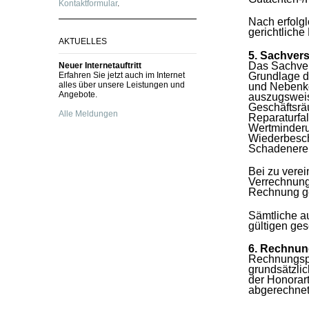
Kontaktformular
.
Nach erfolg
gerichtlich
AKTUELLES
5. Sachver
Das Sachver
Neuer Internetauftritt
Grundlage d
Erfahren Sie jetzt auch im Internet
alles über unsere Leistungen und
und Nebenko
Angebote.
auszugsweis
Geschäftsrä
Alle Meldungen
Reparaturfal
Wertminderu
Wiederbesch
Schadenerei
Bei zu vere
Verrechnung
Rechnung ge
Sämtliche au
gültigen ges
6. Rechnun
Rechnungspr
grundsätzlic
der Honorar
abgerechnet